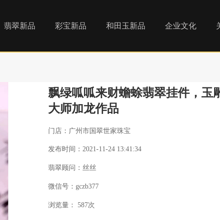
翡翠新品
彩宝新品
和田玉新品
企业文化
飘绿呱呱来财蟾蜍翡翠挂件，玉
大师加龙作品
门店：广州市国翠世家珠宝
发布时间：2021-11-24 13:41:34
翡翠顾问：丝丝
微信号：gczb377
浏览量：
587次