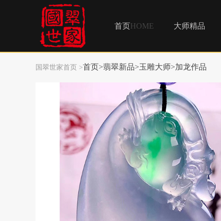
首页
HOME
大师精品
首页
>
翡翠新品
>
玉雕大师
>
加龙作品
国翠世家首页 >