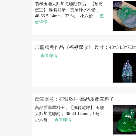
翡翠玉雕大师加龙雕刻作品，【招财
进宝】 厚装翡翠，翡翠种水不错，
46-33.5-14mm，32.6g， 小六价 …
查
看详情
加龍精典作品《福禄双收》 尺寸：43*34.8*7.3
…
查看详情
翡翠寓意：扭转乾坤-高品质翡翠料子
高品质翡翠料子，【扭转乾坤】 玉雕
大师加龙雕刻， 36-30-14mm，19g，
小六价 …
查看详情