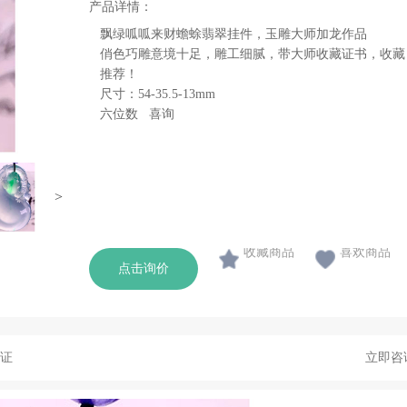
产品详情：
飘绿呱呱来财蟾蜍翡翠挂件，玉雕大师加龙作品
俏色巧雕意境十足，雕工细腻，带大师收藏证书，收藏
推荐！
尺寸：54-35.5-13mm
六位数 喜询
>
收藏商品
喜欢商品
点击询价
证
立即咨