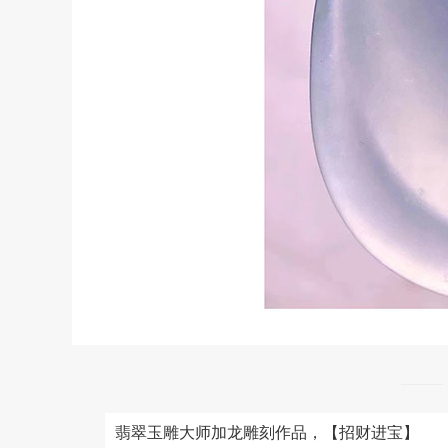
翡翠玉雕大师加龙雕刻作品，【招财进宝】