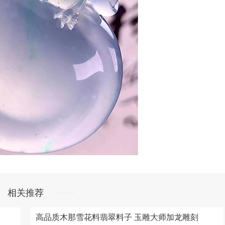
相关推荐
高品质木那雪花料翡翠料子 玉雕大师加龙雕刻