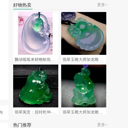
好物热卖
更多>
飘绿呱呱来财蟾蜍翡翠挂件，玉雕大师加龙作品
翡翠玉雕大师加龙雕刻作品，【招财进宝】
翡翠寓意：扭转乾坤-高品质翡翠料子
翡翠玉雕大师加龙雕刻作品，【世代有钱】
询
热门推荐
更多>